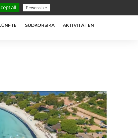
LANG
cept all
Personalize
KÜNFTE
SÜDKORSIKA
AKTIVITÄTEN
+