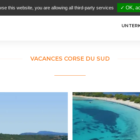
wse this website, you are allowing all third-party services
✓ OK, ac
UNTER
VACANCES CORSE DU SUD
+