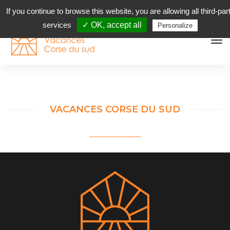
LANG
If you continue to browse this website, you are allowing all third-par
services
✓ OK, accept all
Personalize
to
na
VACANCES CORSE DU SUD